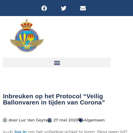
FICHES & DOWNLOADS
Inbreuken op het Protocol “Veilig
Ballonvaren in tijden van Corona”
door
Luc Van Geyte
27 mei 2020
Algemeen
a.u.b.
log in
om het volledige artikel te lezen.
(Nog geen lid?