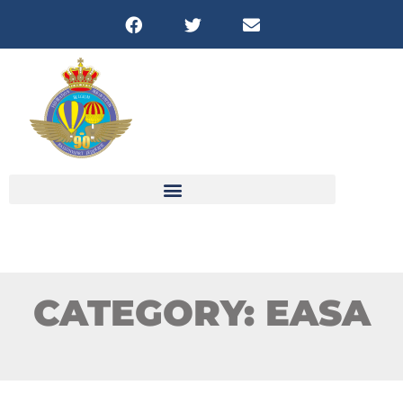
FICHES & DOWNLOADS
CATEGORY: EASA