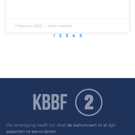
READ MORE »
2 februari 2023
Geen reacties
1
2
3
4
5
De vereniging heeft tot doel
de ballonvaart in al zijn
aspecten te bevorderen
.