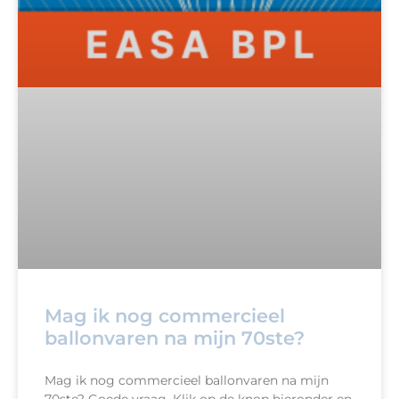
Mag ik nog commercieel
ballonvaren na mijn 70ste?
Mag ik nog commercieel ballonvaren na mijn
70ste? Goede vraag. Klik op de knop hieronder en